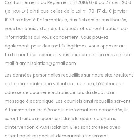
Conformément au Règlement n°2016/679 du 27 avril 2016
a
u
(le “RGPD”) ainsi que celles de la Loi n° 78-17 du 6 janvier
t
1978 relative à l’informatique, aux fichiers et aux libertés,
i
vous bénéficiez d’un droit d’accès et de rectification aux
o
informations qui vous concernent, vous pouvez
n
également, pour des motifs légitimes, vous opposer au
traitement des données vous concernant, en écrivant un
mail à amh.isolation@gmail.com
Les données personnelles recueillies sur notre site résultent
de la communication volontaire, du nom, téléphone et
adresse de courrier électronique lors du dépôt d’un
message électronique. Les courriels ainsi recueillis servent
à transmettre les éléments d’informations demandés, ils
seront traités uniquement dans le cadre du champ
d’intervention d’AMH Isolation. Elles sont traitées avec
attention et respect et demeurent strictement