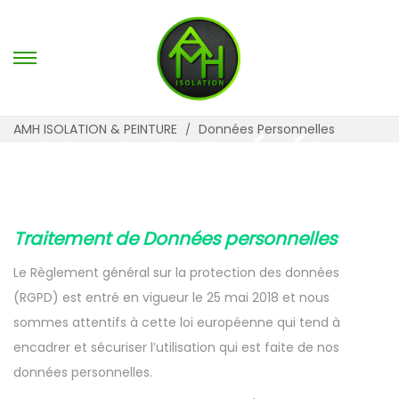
P
P
a
a
s
s
AMH ISOLATION & PEINTURE
Données Personnelles
REGLEMENT GÉNÉRAL
s
s
SUR LA PROTECTION
e
e
DES DONNÉES
r
r
à
a
Traitement de Données personnelles
l
u
a
c
Le Règlement général sur la protection des données
n
o
(RGPD) est entré en vigueur le 25 mai 2018 et nous
a
n
sommes attentifs à cette loi européenne qui tend à
v
t
encadrer et sécuriser l’utilisation qui est faite de nos
i
e
données personnelles.
g
n