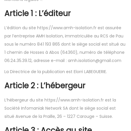
a
u
Article 1 : L’éditeur
t
i
L’édition du site https://www.amh-isolation.fr est assurée
o
par l’entreprise AMH Isolation, immatriculée au RCS de Pau
n
sous le numéro 841 193 865 dont le siège social est situé au
1 chemin de Hosses à Abos (64360), numéro de téléphone
06.24.35.39.12, adresse e-mail : amh.isolation@gmail.com
La Directrice de la publication est Elorri LABEGUERIE.
Article 2 : L’hébergeur
L’hébergeur du site https://www.amh-isolation.fr est la
Société Infomaniak Network SA dont le siège social est
situé Avenue de la Praille, 26 – 1227 Carouge – Suisse.
Article 3 : Accès au site