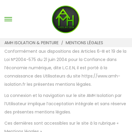
P
P
a
a
s
s
AMH ISOLATION & PEINTURE
MENTIONS LÉGALES
s
s
Conformément aux dispositions des Articles 6-III et 19 de la
e
e
Loi N°2004-575 du 21 juin 2004 pour la Confiance dans
r
r
l’économie numérique, dite L.C.E.N, il est porté à la
à
a
connaissance des Utilisateurs du site https://www.amh-
l
u
isolation.fr les présentes mentions légales.
a
c
La connexion et la navigation sur le site AMH Isolation par
n
o
l’Utilisateur implique l’acceptation intégrale et sans réserve
a
n
des présentes mentions légales.
v
t
i
e
Ces dernières sont accessibles sur le site à la rubrique «
g
n
Mentions légales ».